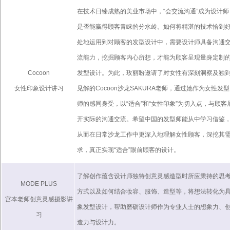
在技术日臻成熟的美业市场中，“会交流沟通”成为设计师
是否能赢得顾客青睐的分水岭。如何将精湛的技术恰到
处地运用到对顾客的发型设计中，需要设计师具备沟通
流能力，挖掘顾客内心所想，才能为顾客呈现量身定制
Cocoon
发型设计。为此，玫丽盼邀请了对女性有深刻洞察及独
女性印象设计讲习
见解的Cocoon沙龙SAKURA老师，通过她作为女性发型
师的感同身受，以“适合”和“女性印象”为切入点，与顾客
开实际的沟通交流。希望中国的发型师能从中学习借鉴
从而在日常沙龙工作中更深入地理解女性顾客，深挖其
求，真正实现“适合”眼前顾客的设计。
了解创作蕴含设计师独特创意灵感造型时所应秉持的思
MODE PLUS
方式以及如何结合妆容、服饰、造型等，将想法转化为
宫本老师创意灵感摄影讲
象发型设计，帮助磨砺设计师作为专业人士的想象力、
习
造力与设计力。