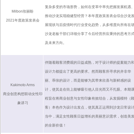
复杂多变的市场形势，如何在变革中率先把握发展机遇
Milbon玫丽盼
推动沙龙实现稳健型经营？本年度政策发表会综合沙龙
2021年度政策发表会
展现状与后疫情时代行业变化趋势，从多维度向所有在
沙龙老板干部们详细分享了今后经营所应秉持的思考方
及未来方向。
伴随着顾客消费观的日益成熟，对于设计师的提案能力
设计力都提出了更高的要求。然而顾客所寻求的并非华
丽、乖张的设计，而是能够为其带来欣喜与新鲜感的设
Kakimoto Arms
计，使其走在街上能够吸引他人目光而又不扎眼。本期
商业创意构想联动女性印
程旨在将商业创意与女性印象有效结合，从发掘模特（
象讲习
客）本色作为设计出发点，使其真正运用到沙龙日常设
当中，满足女性顾客日益增长的美丽意识需求，创造美
的全新价值！